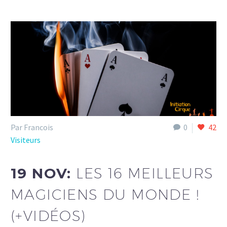
Par Francois
0
42
Visiteurs
19 NOV:
LES 16 MEILLEURS
MAGICIENS DU MONDE !
(+VIDÉOS)