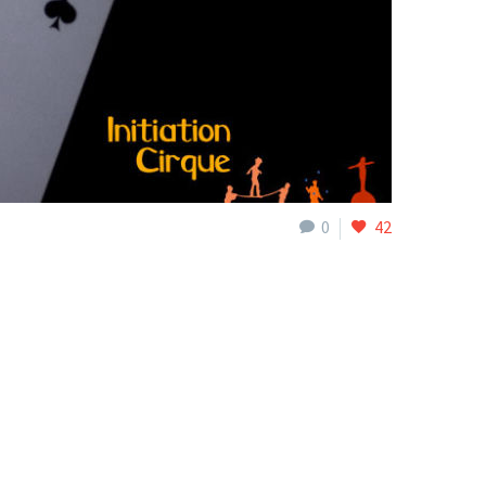
0
42
)